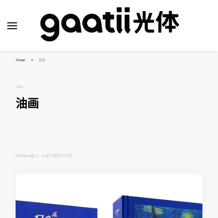
Home
油画
TAG
油画
Showing: 1 - 1 of 1 RESULTS